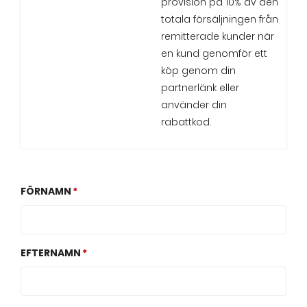
provision på 10% av den
totala försäljningen från
remitterade kunder när
en kund genomför ett
köp genom din
partnerlänk eller
använder din
rabattkod.
FÖRNAMN
EFTERNAMN