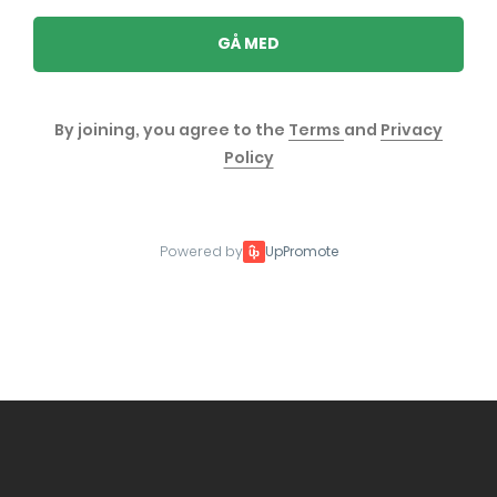
GÅ MED
By joining, you agree to the
Terms
and
Privacy
Policy
Powered by
UpPromote