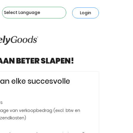
Powered by
Login
AN BETER SLAPEN!
van elke succesvolle
ys
age van verkoopbedrag (excl. btw en
rzendkosten)