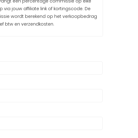
vangt een percentage commissie op elke
 via jouw affiliate link of kortingscode. De
sie wordt berekend op het verkoopbedrag
ief btw en verzendkosten.