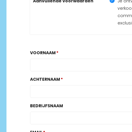
Aanvullende voorwaarden
Je ont
verkoop
commis
exclus
VOORNAAM
ACHTERNAAM
BEDRIJFSNAAM